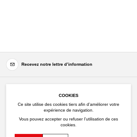
Recevez notre lettre d’information
Festival d'Avignon
COOKIES
Cloître Saint-Louis,
Ce site utilise des cookies tiers afin d’améliorer votre
20 rue du Portail Boquier,
expérience de navigation.
84000 Avignon
Vous pouvez accepter ou refuser l’utilisation de ces
cookies.
+33 (0)4 90 27 66 50