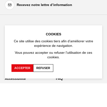
Recevez notre lettre d’information
Festival d'Avignon
Cloître Saint-Louis,
COOKIES
20 rue du Portail Boquier,
Ce site utilise des cookies tiers afin d’améliorer votre
84000 Avignon
expérience de navigation.
Vous pouvez accepter ou refuser l’utilisation de ces
+33 (0)4 90 27 66 50
cookies.
ACCEPTER
REFUSER
Accessibilité
FAQ
Recrutements et appels
Espace production
d'offre
Espace presse
Espace compagnies