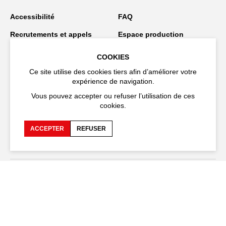
Accessibilité
FAQ
Recrutements et appels
Espace production
d'offre
COOKIES
Espace presse
Espace compagnies
Ce site utilise des cookies tiers afin d’améliorer votre
Espace équipe
Publications et
expérience de navigation.
téléchargements
Vous pouvez accepter ou refuser l’utilisation de ces
cookies.
Crédits
Protection des données
personnelles
ACCEPTER
REFUSER
Spectacles en tournée
Restez connecté
EN