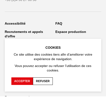
Accessibilité
FAQ
Recrutements et appels
Espace production
d'offre
Espace presse
Espace compagnies
COOKIES
Espace équipe
Publications et
Ce site utilise des cookies tiers afin d’améliorer votre
téléchargements
expérience de navigation.
Crédits
Protection des données
Vous pouvez accepter ou refuser l’utilisation de ces
personnelles
cookies.
Spectacles en tournée
ACCEPTER
REFUSER
Restez connecté