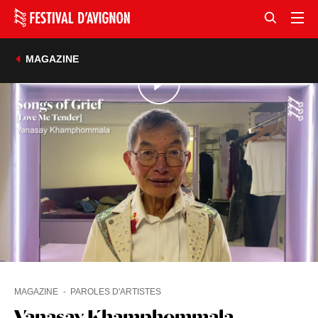
MAGAZINE
MAGAZINE
PAROLES D'ARTISTES
Vanasay Khamphommala