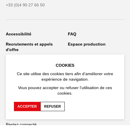
+33 (0)4 90 27 66 50
Accessibilité
FAQ
Recrutements et appels
Espace production
d'offre
Espace presse
Espace compagnies
COOKIES
Espace équipe
Publications et
Ce site utilise des cookies tiers afin d’améliorer votre
téléchargements
expérience de navigation.
Crédits
Protection des données
Vous pouvez accepter ou refuser l’utilisation de ces
personnelles
cookies.
Spectacles en tournée
ACCEPTER
REFUSER
Restez connecté