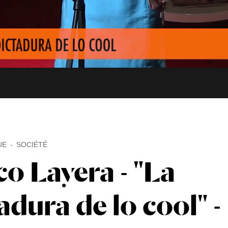
UE
SOCIÉTÉ
o Layera - "La
adura de lo cool" -