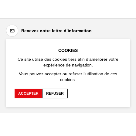
Recevez notre lettre d’information
COOKIES
Festival d'Avignon
Ce site utilise des cookies tiers afin d’améliorer votre
expérience de navigation.
Cloître Saint-Louis,
20 rue du Portail Boquier,
Vous pouvez accepter ou refuser l’utilisation de ces
84000 Avignon
cookies.
ACCEPTER
REFUSER
+33 (0)4 90 27 66 50
Accessibilité
FAQ
Recrutements et appels
Espace production