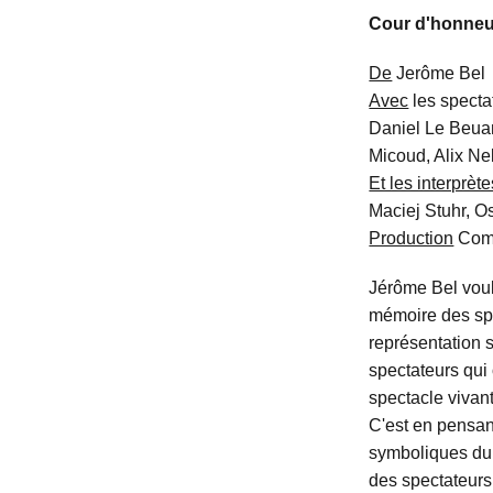
Cour d'honneu
De
Jerôme Bel
Avec
les specta
Daniel Le Beuan
Micoud, Alix Ne
Et les interprète
Maciej Stuhr, 
Production
Comp
Jérôme Bel voul
mémoire des spe
représentation s
spectateurs qui
spectacle vivant
C'est en pensan
symboliques du 
des spectateurs