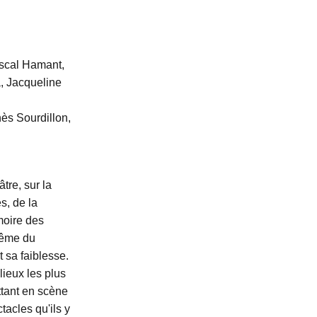
ascal Hamant,
, Jacqueline
ès Sourdillon,
tre, sur la
s, de la
moire des
 même du
t sa faiblesse.
lieux les plus
ttant en scène
tacles qu'ils y