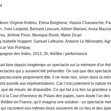
r
teurs Virginie Andreu, Elena Borghese, Vassia Chavaroche, P
, Yves Leopold, Bernard Lescure, Adrien Mariani, Anna Mazzia
lva, Jérôme Piron, Monique Rivoli, Marie Zicari
s
Isabelle Huppert, Samuel Lefeuvre, Antoine Le Ménestrel, Agn
Oscar Van Rompay,
agnie des Indes, 2013, 2h, théâtre / performance
ait faire depuis longtemps un spectacle sur la mémoire d'un théâ
ctacles qui y auraient été présentés. On sait que des spectacle
pectaculaire proprement dite, il ne reste rien, sinon dans la mé
 ont assisté aux représentations. Car c'est justement la nature
 que de mourir, de disparaître. Ce qui fait à la fois sa grandeur e
t à la Cour d'honneur du Palais des papes, sans doute l'un des 
théâtre en France, qu'il imagina une solution : un spectacle me
 qui racontent eux-mêmes leurs souvenirs de ce lieu et des spec