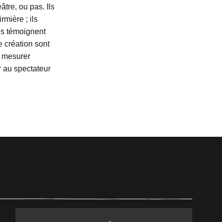
âtre, ou pas. Ils
rmière ; ils
ls témoignent
 création sont
e mesurer
er au spectateur