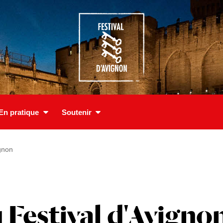
En pratique
Soutenir
gnon
Festival d'Avigno