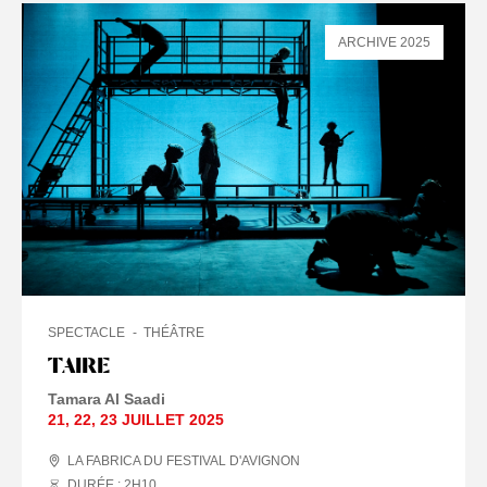
ARCHIVE 2025
SPECTACLE
THÉÂTRE
TAIRE
Tamara Al Saadi
21
,
22
,
23 JUILLET
2025
LA FABRICA DU FESTIVAL D'AVIGNON
DURÉE : 2
H
10