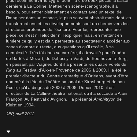
plus récemment Arne Lygre, dont il a créé deux pièces la saison
dernière à La Colline. Metteur en scène-scénographe, il a
besoin, pour entrer pleinement en contact avec un texte, de
l'imaginer dans un espace, le plus souvent abstrait mais dont les
transformations et les développements sont un chemin vers les
structures profondes de l'écriture. Pour lui, représenter une
pièce, ce n'est ni l'élucider ni l'expliquer mais, en mettant en
lumière ce qui y est clair, permettre au spectateur d'accéder aux
zones d'ombre du texte, aux questions qu'il recèle, à sa
complexité. Très tôt dans sa carrière, il a travaillé pour l'opéra,
de Bartók à Mozart, de Debussy à Verdi, de Beethoven à Berg,
en passant par Wagner, dont il a présenté les quatre volets du
Ring
au Festival d'Aix-en-Provence de 2006 à 2009. Il a été le
premier directeur du Centre dramatique d'Orléans, avant d'être
nommé à la tête du Théâtre national de Strasbourg et de son
École, qu'il a dirigés de 2000 à 2008. Depuis 2010, il est
directeur de La Colline-théâtre national, où il a succédé à Alain
Françon. Au Festival d'Avignon, il a présenté
Amphitryon
de
Kleist en 1994.
JFP, avril 2012