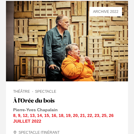
ARCHIVE 2022
THÉÂTRE
SPECTACLE
À l’Orée du bois
Pierre-Yves Chapalain
8
,
9
,
12
,
13
,
14
,
15
,
16
,
18
,
19
,
20
,
21
,
22
,
23
,
25
,
26
JUILLET
2022
SPECTACLE ITINÉRANT