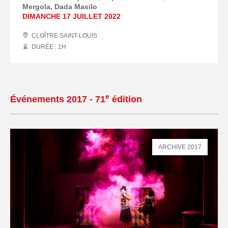
Mergola
Dada Masilo
DIMANCHE 17 JUILLET 2022
CLOÎTRE SAINT-LOUIS
DURÉE : 1
H
e
Événements 2017 - 71
édition
ARCHIVE 2017