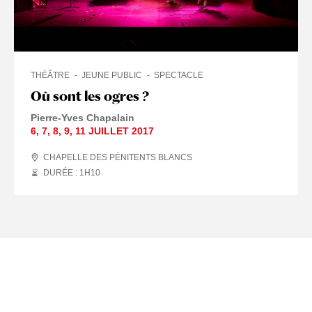
THÉÂTRE
JEUNE PUBLIC
SPECTACLE
Où sont les ogres ?
Pierre-Yves Chapalain
6
,
7
,
8
,
9
,
11 JUILLET
2017
CHAPELLE DES PÉNITENTS BLANCS
DURÉE : 1
H
10