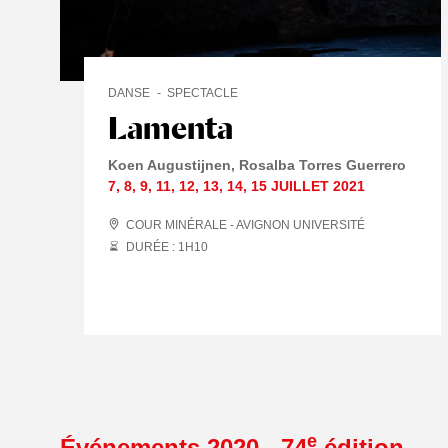
DANSE
SPECTACLE
Lamenta
Koen Augustijnen
Rosalba Torres Guerrero
7
,
8
,
9
,
11
,
12
,
13
,
14
,
15 JUILLET
2021
COUR MINÉRALE - AVIGNON UNIVERSITÉ
DURÉE : 1
H
10
e
Événements 2020 - 74
édition