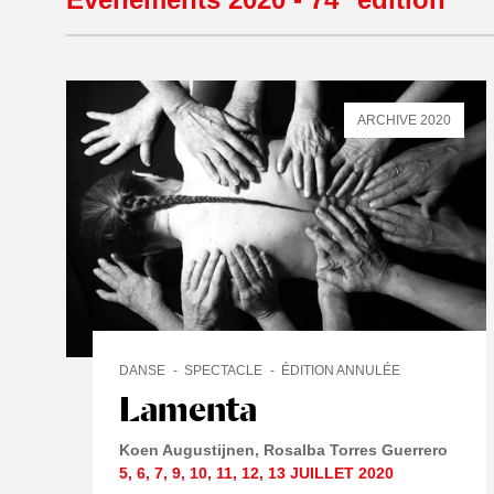
ARCHIVE 2020
DANSE
SPECTACLE
ÉDITION ANNULÉE
Lamenta
Koen Augustijnen
Rosalba Torres Guerrero
5
,
6
,
7
,
9
,
10
,
11
,
12
,
13 JUILLET
2020