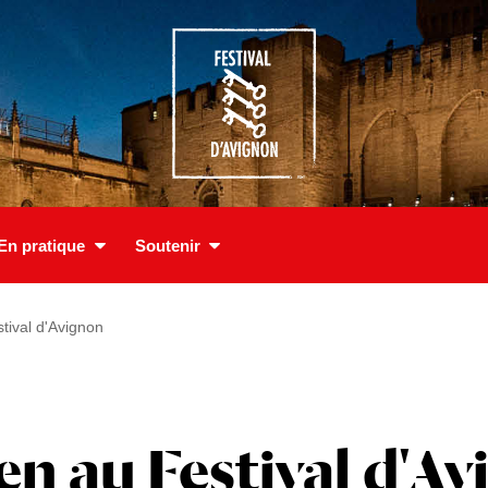
En pratique
Soutenir
tival d'Avignon
n au Festival d'A