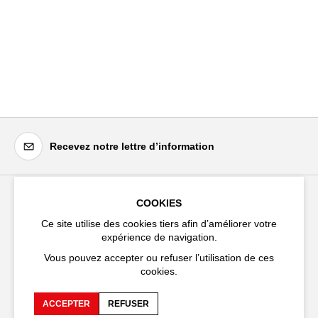
Recevez notre lettre d’information
COOKIES
Festival d'Avignon
Ce site utilise des cookies tiers afin d’améliorer votre
Cloître Saint-Louis,
expérience de navigation.
20 rue du Portail Boquier,
Vous pouvez accepter ou refuser l’utilisation de ces
84000 Avignon
cookies.
+33 (0)4 90 27 66 50
ACCEPTER
REFUSER