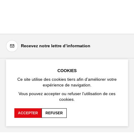
Recevez notre lettre d’information
COOKIES
Festival d'Avignon
Ce site utilise des cookies tiers afin d’améliorer votre
Cloître Saint-Louis,
expérience de navigation.
20 rue du Portail Boquier,
84000 Avignon
Vous pouvez accepter ou refuser l’utilisation de ces
cookies.
+33 (0)4 90 27 66 50
ACCEPTER
REFUSER