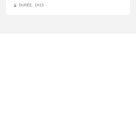
DURÉE : 1
H
15