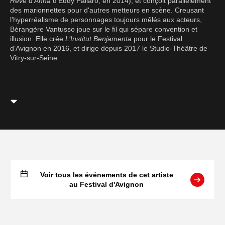
Rêve d'Anna
d'Eddy Pallaro, en 2014), et conçoit parallèlement
des marionnettes pour d'autres metteurs en scène. Creusant
l'hyperréalisme de personnages toujours mêlés aux acteurs,
Bérangère Vantusso joue sur le fil qui sépare convention et
illusion. Elle crée
L’Institut Benjamenta
pour le Festival
d’Avignon en 2016, et dirige depuis 2017 le Studio-Théâtre de
Vitry-sur-Seine.
Voir tous les événements de cet artiste
au Festival d'Avignon