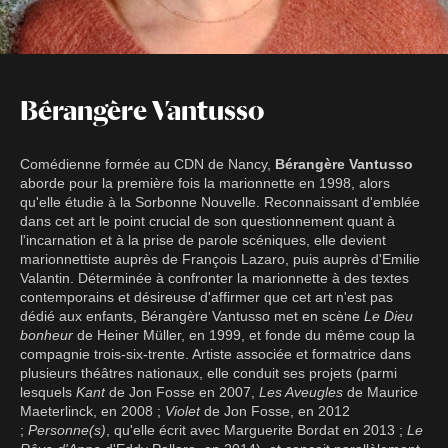
Bérangère Vantusso
Comédienne formée au CDN de Nancy,
Bérangère Vantusso
aborde pour la première fois la marionnette en 1998, alors
qu'elle étudie à la Sorbonne Nouvelle. Reconnaissant d'emblée
dans cet art le point crucial de son questionnement quant à
l'incarnation et à la prise de parole scéniques, elle devient
marionnettiste auprès de François Lazaro, puis auprès d'Emilie
Valantin. Déterminée à confronter la marionnette à des textes
contemporains et désireuse d'affirmer que cet art n'est pas
dédié aux enfants, Bérangère Vantusso met en scène
Le Dieu
bonheur
de Heiner Müller, en 1999, et fonde du même coup la
compagnie trois-six-trente. Artiste associée et formatrice dans
plusieurs théâtres nationaux, elle conduit ses projets (parmi
lesquels
Kant
de Jon Fosse en 2007,
Les Aveugles
de Maurice
Maeterlinck, en 2008 ;
Violet
de Jon Fosse, en 2012
;
Personne(s)
, qu'elle écrit avec Marguerite Bordat en 2013 ;
Le