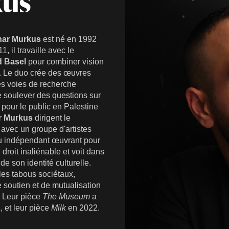
kus
ar Murkus
est né en 1992
1, il travaille avec le
d Basel
pour combiner vision
te. Le duo crée des œuvres
es voies de recherche
de soulever des questions sur
pour le public en Palestine
r Murkus
dirigent le
 avec un groupe d'artistes
eu indépendant œuvrant pour
droit inaliénable et voit dans
e son identité culturelle.
les tabous sociétaux,
de soutien et de mutualisation
e. Leur pièce
The Museum
a
 et leur pièce
Milk
en 2022.