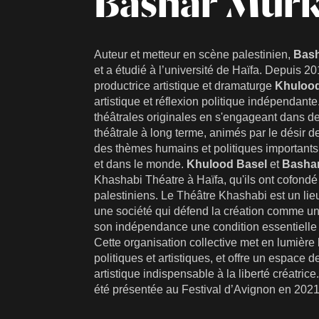
Bashar Mur
Auteur et metteur en scène palestinien,
Bash
et a étudié à l’université de Haïfa. Depuis 201
productrice artistique et dramaturge
Khuloo
artistique et réflexion politique indépendan
théâtrales originales en s'engageant dans d
théâtrale à long terme, animés par le désir 
des thèmes humains et politiques importants 
et dans le monde.
Khulood Basel
et
Basha
Khashabi Théatre à Haïfa, qu'ils ont cofondé
palestiniens. Le Théâtre Khashabi est un li
une société qui défend la création comme un 
son indépendance une condition essentielle d
Cette organisation collective met en lumière 
politiques et artistiques, et offre un espace 
artistique indispensable à la liberté créatric
été présentée au Festival d’Avignon en 2021,