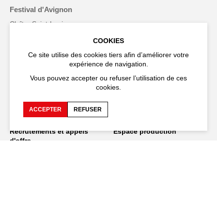
Festival d'Avignon
Cloître Saint-Louis,
20 rue du Portail Boquier,
COOKIES
84000 Avignon
Ce site utilise des cookies tiers afin d’améliorer votre
expérience de navigation.
+33 (0)4 90 27 66 50
Vous pouvez accepter ou refuser l’utilisation de ces
cookies.
ACCEPTER
REFUSER
Accessibilité
FAQ
Recrutements et appels
Espace production
d'offre
Espace presse
Espace compagnies
Espace équipe
Publications et
téléchargements
Crédits
Protection des données
personnelles