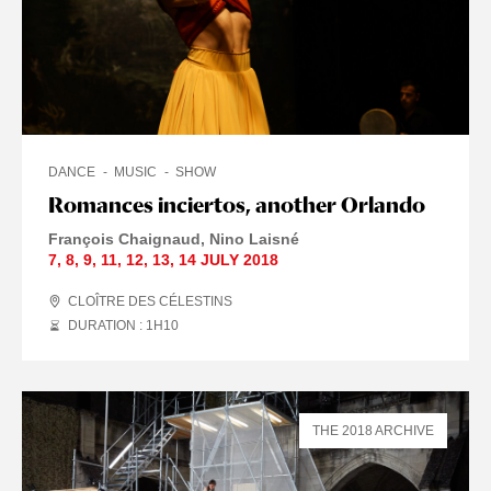
DANCE
MUSIC
SHOW
Romances inciertos, another Orlando
François Chaignaud
Nino Laisné
7
,
8
,
9
,
11
,
12
,
13
,
14 JULY
2018
CLOÎTRE DES CÉLESTINS
DURATION : 1
H
10
THE 2018 ARCHIVE