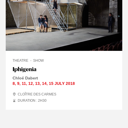
THEATRE
SHOW
Iphigenia
Chloé Dabert
8
,
9
,
11
,
12
,
13
,
14
,
15 JULY
2018
CLOÎTRE DES CARMES
DURATION : 2
H
30