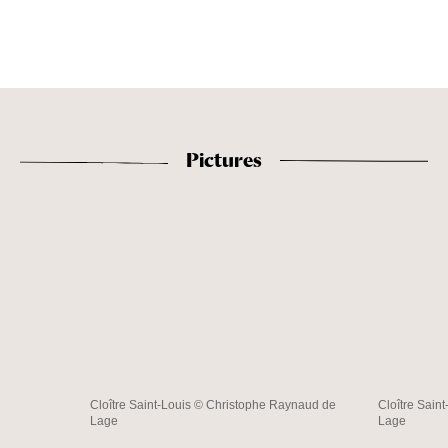
Pictures
Cloître Saint-Louis © Christophe Raynaud de
Cloître Sain
Lage
Lage