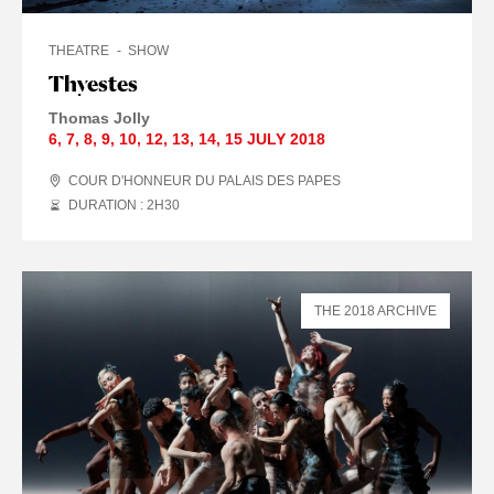
THEATRE
SHOW
Thyestes
Thomas Jolly
6
,
7
,
8
,
9
,
10
,
12
,
13
,
14
,
15 JULY
2018
COUR D'HONNEUR DU PALAIS DES PAPES
DURATION : 2
H
30
THE 2018 ARCHIVE