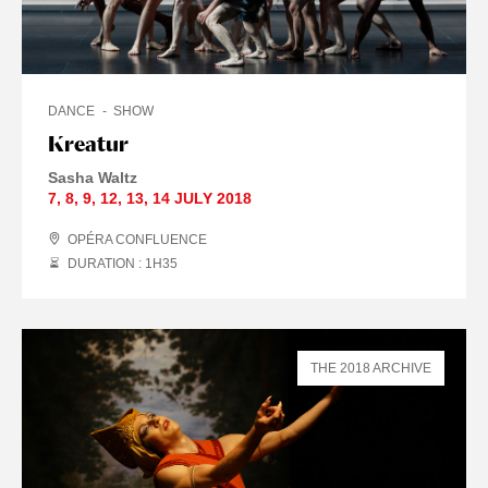
DANCE
SHOW
Kreatur
Sasha Waltz
7
,
8
,
9
,
12
,
13
,
14 JULY
2018
OPÉRA CONFLUENCE
DURATION : 1
H
35
THE 2018 ARCHIVE