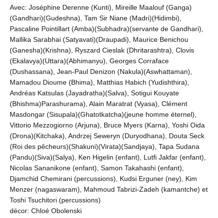
Avec: Joséphine Derenne (Kunti), Mireille Maalouf (Ganga)
(Gandhari)(Gudeshna), Tam Sir Niane (Madri)(Hidimbi),
Pascaline Pointillart (Amba)(Subhadra)(servante de Gandhari),
Mallika Sarabhai (Satyavati)(Draupadi), Maurice Benichou
(Ganesha)(Krishna), Ryszard Cieslak (Dhritarashtra), Clovis
(Ekalavya)(Uttara)(Abhimanyu), Georges Corraface
(Dushassana), Jean-Paul Denizon (Nakula)(Aswhattaman),
Mamadou Dioume (Bhima), Matthias Habich (Yudishthira),
Andréas Katsulas (Jayadratha)(Salva), Sotigui Kouyate
(Bhishma)Parashurama), Alain Maratrat (Vyasa), Clément
Masdongar (Sisupala)(Ghatotkatcha)(jeune homme éternel),
Vittorio Mezzogiorno (Arjuna), Bruce Myers (Karna), Yoshi Oida
(Drona)(Kitchaka), Andrzej Seweryn (Duryodhana), Douta Seck
(Roi des pêcheurs)(Shakuni)(Virata)(Sandjaya), Tapa Sudana
(Pandu)(Siva)(Salya), Ken Higelin (enfant), Lutfi Jakfar (enfant),
Nicolas Sananikone (enfant), Samon Takahashi (enfant),
Djamchid Chemirani (percussions), Kudsi Erguner (ney), Kim
Menzer (nagaswaram), Mahmoud Tabrizi-Zadeh (kamantche) et
Toshi Tsuchitori (percussions)
décor: Chloé Obolenski