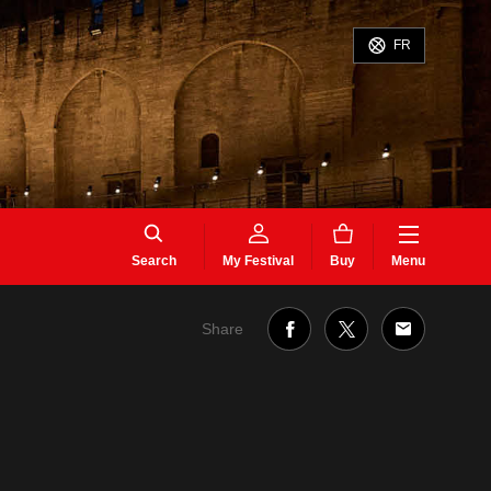
FR
Search
My Festival
Buy
Menu
Share