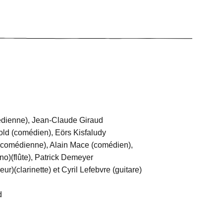
édienne), Jean-Claude Giraud
ld (comédien), Eörs Kisfaludy
(comédienne), Alain Mace (comédien),
no)(flûte), Patrick Demeyer
ur)(clarinette) et Cyril Lefebvre (guitare)
d