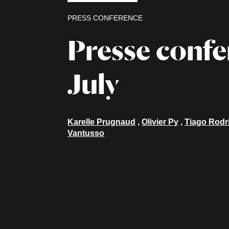
PRESS CONFERENCE
Presse confe
July
Karelle Prugnaud
,
Olivier Py
,
Tiago Rodr
Vantusso