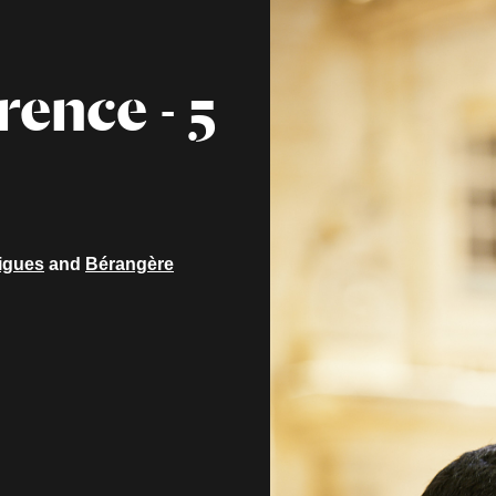
rence - 5
igues
and
Bérangère