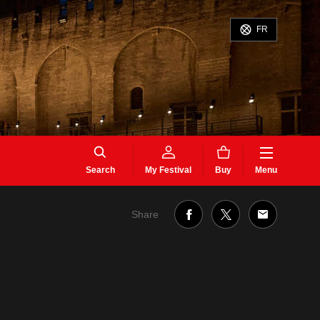
FR
Search
My Festival
Buy
Menu
Share