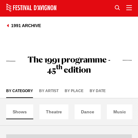
1991 ARCHIVE
The 1991 programme -
th
45
edition
BY CATEGORY
BY ARTIST
BY PLACE
BY DATE
Shows
Theatre
Dance
Music