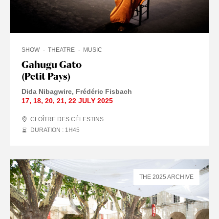
SHOW
THEATRE
MUSIC
Gahugu Gato
(Petit Pays)
Dida Nibagwire
Frédéric Fisbach
17
,
18
,
20
,
21
,
22 JULY
2025
CLOÎTRE DES CÉLESTINS
DURATION : 1
H
45
THE 2025 ARCHIVE