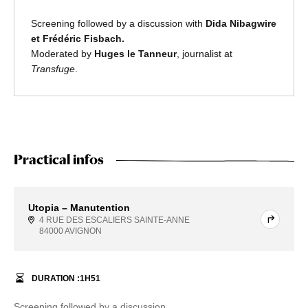
Screening followed by a discussion with
Dida Nibagwire
et Frédéric Fisbach.
Moderated by
Huges le Tanneur
, journalist at
Transfuge
.
Practical infos
Utopia – Manutention
4 RUE DES ESCALIERS SAINTE-ANNE
84000 AVIGNON
DURATION :
1
H
51
Screening followed by a discussion.