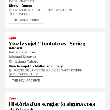
Boris Charmatz
Show
Dance
LA FABRICA OF THE FESTIVAL D'AVIGNON
DURATION :
2
H
THE 2024 ARCHIVE
6pm
Vive le sujet ! Tentatives - Serie 3
With SACD
Rebecca Journo
Michael Disanka
Christiana Tabaro
Vive le sujet !
Multidisciplinary
JARDIN DE LA VIERGE DU LYCÉE SAINT-JOSEPH
DURATION :
1
H
30
THE 2024 ARCHIVE
7pm
Història d'un senglar (o alguna cosa