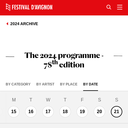
2024 ARCHIVE
The 2024 programme -
th
78
edition
BY CATEGORY
BY ARTIST
BY PLACE
BY DATE
M
T
W
T
F
S
S
15
16
17
18
19
20
21