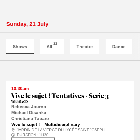
Sunday, 21 July
22
Shows
All
Theatre
Dance
10.30am
Vive le sujet ! Tentatives - Serie 3
With SACD
Rebecca Journo
Michael Disanka
Christiana Tabaro
Vive le sujet !
Multidisciplinary
JARDIN DE LA VIERGE DU LYCÉE SAINT-JOSEPH
DURATION :
1
H
30