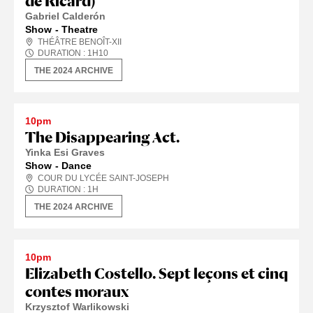
de Ricard)
Gabriel Calderón
Show
Theatre
THÉÂTRE BENOÎT-XII
DURATION :
1
H
10
THE 2024 ARCHIVE
10pm
The Disappearing Act.
Yinka Esi Graves
Show
Dance
COUR DU LYCÉE SAINT-JOSEPH
DURATION :
1
H
THE 2024 ARCHIVE
10pm
Elizabeth Costello. Sept leçons et cinq
contes moraux
Krzysztof Warlikowski