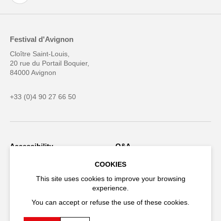
Festival d'Avignon
Cloître Saint-Louis,
20 rue du Portail Boquier,
84000 Avignon
+33 (0)4 90 27 66 50
Accessibility
Q&A
Jobs and offers
Production space
COOKIES
This site uses cookies to improve your browsing
Press space
Companies space
experience.
Team space
Downloads
You can accept or refuse the use of these cookies.
Credits
Privacy Policy