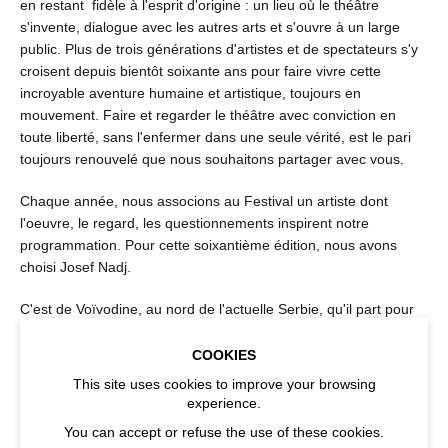
en restant fidèle à l'esprit d'origine : un lieu où le théâtre
s'invente, dialogue avec les autres arts et s'ouvre à un large
public. Plus de trois générations d'artistes et de spectateurs s'y
croisent depuis bientôt soixante ans pour faire vivre cette
incroyable aventure humaine et artistique, toujours en
mouvement. Faire et regarder le théâtre avec conviction en
toute liberté, sans l'enfermer dans une seule vérité, est le pari
toujours renouvelé que nous souhaitons partager avec vous.
Chaque année, nous associons au Festival un artiste dont
l'oeuvre, le regard, les questionnements inspirent notre
programmation. Pour cette soixantième édition, nous avons
choisi Josef Nadj.
C'est de Voïvodine, au nord de l'actuelle Serbie, qu'il part pour
rejoindre Budapest puis Paris au début des années quatre-vingt.
À mi-chemin entre théâtre et danse, nourri par la littérature, la
COOKIES
poésie, la peinture et la musique, son langage se compose
This site uses cookies to improve your browsing
d'images en permanente métamorphose. Dans chacun de ses
experience.
spectacles, il offre en partage son univers mystérieux, tragique,
You can accept or refuse the use of these cookies.
tendre et drôle, hors du temps.