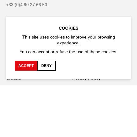
+33 (0)4 90 27 66 50
COOKIES
Accessibility
Q&A
This site uses cookies to improve your browsing
experience.
Jobs and offers
Production space
You can accept or refuse the use of these cookies.
Press space
Companies space
ACCEPT
DENY
Team space
Downloads
Credits
Privacy Policy
On tour
Stay connected