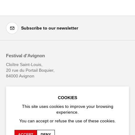
Subscribe to our newsletter
Festival d'Avignon
Cloître Saint-Louis,
20 rue du Portail Boquier,
84000 Avignon
+33 (0)4 90 27 66 50
COOKIES
This site uses cookies to improve your browsing
experience.
You can accept or refuse the use of these cookies.
Accessibility
Q&A
Jobs and offers
Production space
ACCEPT
DENY