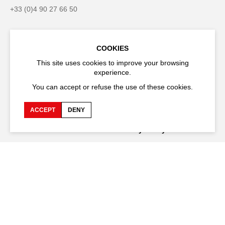
+33 (0)4 90 27 66 50
COOKIES
Accessibility
Q&A
This site uses cookies to improve your browsing
experience.
Jobs and offers
Production space
You can accept or refuse the use of these cookies.
Press space
Companies space
ACCEPT
DENY
Team space
Downloads
Credits
Privacy Policy
On tour
Stay connected