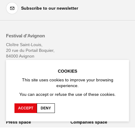
Subscribe to our newsletter
Festival d'Avignon
Cloître Saint-Louis,
20 rue du Portail Boquier,
84000 Avignon
+33 (0)4 90 27 66 50
COOKIES
This site uses cookies to improve your browsing
experience.
You can accept or refuse the use of these cookies.
Accessibility
Q&A
ACCEPT
DENY
Jobs and offers
Production space
Press space
Companies space
Team space
Downloads