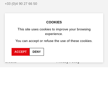
+33 (0)4 90 27 66 50
COOKIES
Accessibility
Q&A
This site uses cookies to improve your browsing
experience.
Jobs and offers
Production space
You can accept or refuse the use of these cookies.
Press space
Companies space
ACCEPT
DENY
Team space
Downloads
Credits
Privacy Policy
On tour
Stay connected