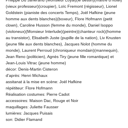
Philippe Du Janerand (Monsieur Loyal)(le destin)(maître d'hôtel)
(vieux professeur)(croupier), Loïc Fremont (régisseur), Lionel
Goldstein (pianiste des concerts Temps), Joël Hafkine (jeune
homme aux dents blanches)(boxeur), Flore Hofmann (petit
clown), Caroline Husson (femme du monde), Daniel Isoppo
(violoneux)(Monsieur Interlude)(peintre)(chanteur rock)(homme
au transistor), Elisabeth Juste (pupille de la nation), Liv Knusten
(jeune fille aux dents blanches), Jacques Nolot (homme du
monde), Laurent Perroud (chroniqueur mondain)(mannequin),
Jean Reno (politicien), Agnès Tiry (jeune fille romantique) et
Jean-Louis Vitrac (jeune homme)
décor: Denis-Martin Cisteron
d'après: Henri Michaux
assitanat à la mise en scène: Joël Hafkine
répétiteur: Flore Hofmann
Réalisation costumes: Pierre Cadot
accessoires: Maison Dac, Rouge et Noir
maquillages: Juliette Fausser
lumières: Jacques Puisais
son: Didier Flamand