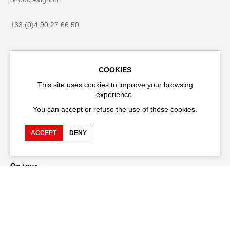
+33 (0)4 90 27 66 50
COOKIES
Accessibility
Q&A
This site uses cookies to improve your browsing
Jobs and offers
Production space
experience.
You can accept or refuse the use of these cookies.
Press space
Companies space
Team space
Downloads
ACCEPT
DENY
Credits
Privacy Policy
On tour
Stay connected