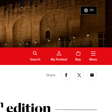
FR
Search
My Festival
Buy
Menu
Share
h
edition