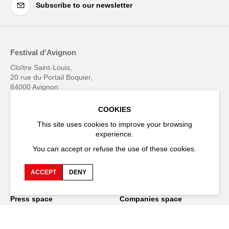
Subscribe to our newsletter
Festival d'Avignon
Cloître Saint-Louis,
20 rue du Portail Boquier,
84000 Avignon
COOKIES
+33 (0)4 90 27 66 50
This site uses cookies to improve your browsing
experience.
You can accept or refuse the use of these cookies.
Accessibility
Q&A
ACCEPT
DENY
Jobs and offers
Production space
Press space
Companies space
Team space
Downloads