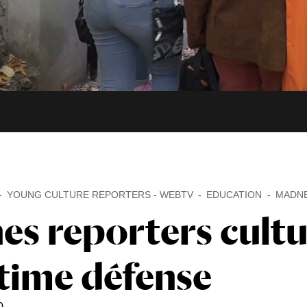
YOUNG CULTURE REPORTERS - WEBTV
EDUCATION
MADN
es reporters cultu
time défense
0