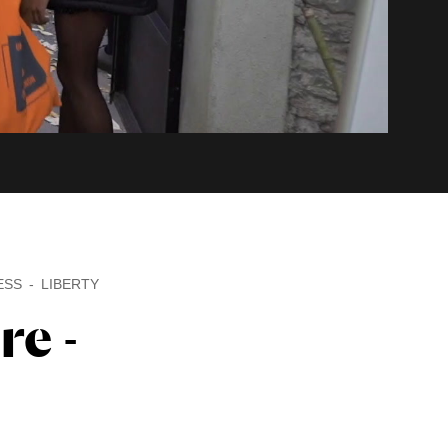
ESS
LIBERTY
re -