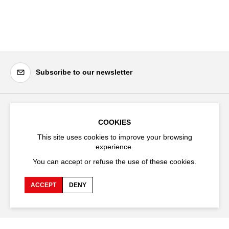
Subscribe to our newsletter
Festival d'Avignon
COOKIES
Cloître Saint-Louis,
This site uses cookies to improve your browsing
20 rue du Portail Boquier,
experience.
84000 Avignon
You can accept or refuse the use of these cookies.
+33 (0)4 90 27 66 50
ACCEPT
DENY